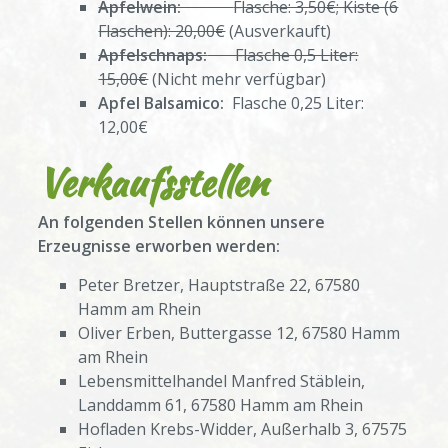
Apfelwein:
Flasche: 3,50€; Kiste (6
Flaschen): 20,00€
(Ausverkauft)
Apfelschnaps:
Flasche 0,5 Liter:
15,00€
(Nicht mehr verfügbar)
Apfel Balsamico:
Flasche 0,25 Liter:
12,00€
Verkaufsstellen
An folgenden Stellen können unsere
Erzeugnisse erworben werden:
Peter Bretzer, Hauptstraße 22, 67580
Hamm am Rhein
Oliver Erben, Buttergasse 12, 67580 Hamm
am Rhein
Lebensmittelhandel Manfred Stäblein,
Landdamm 61, 67580 Hamm am Rhein
Hofladen Krebs-Widder, Außerhalb 3, 67575